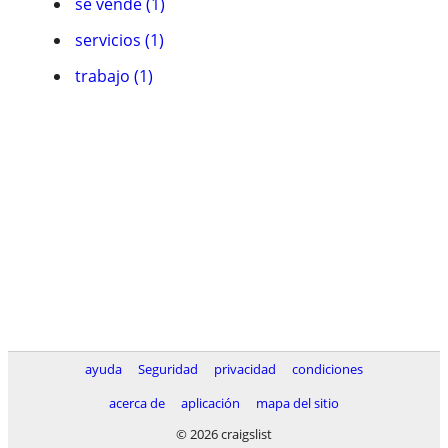
se vende (1)
servicios (1)
trabajo (1)
ayuda
Seguridad
privacidad
condiciones
acerca de
aplicación
mapa del sitio
© 2026 craigslist