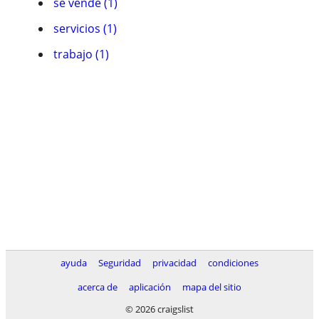
se vende (1)
servicios (1)
trabajo (1)
ayuda
Seguridad
privacidad
condiciones
acerca de
aplicación
mapa del sitio
© 2026 craigslist