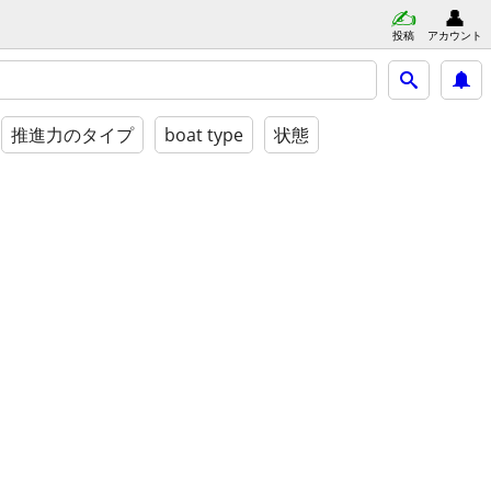
投稿
アカウント
推進力のタイプ
boat type
状態