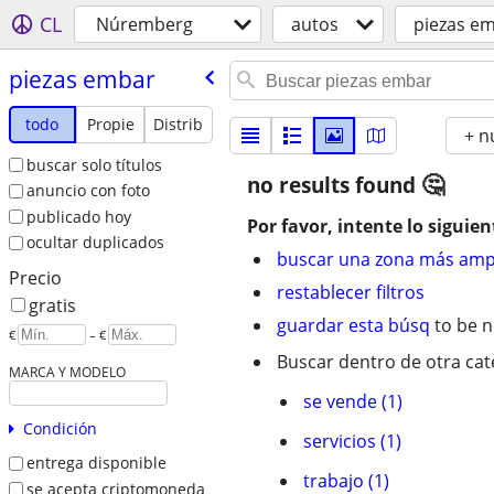
CL
Núremberg
autos
piezas e
piezas embar
todo
Propie
Distrib
+ n
buscar solo títulos
no results found
anuncio con foto
publicado hoy
Por favor, intente lo siguien
ocultar duplicados
buscar una zona más amp
Precio
restablecer filtros
gratis
guardar esta búsq
to be n
€
– €
Buscar dentro de otra cat
MARCA Y MODELO
se vende (1)
Condición
servicios (1)
entrega disponible
trabajo (1)
se acepta criptomoneda