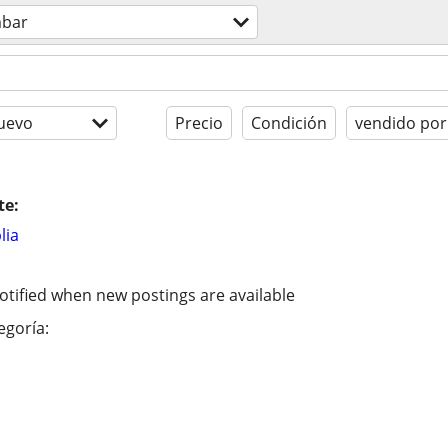
mbar
uevo
Precio
Condición
vendido por
te:
lia
otified when new postings are available
egoría: