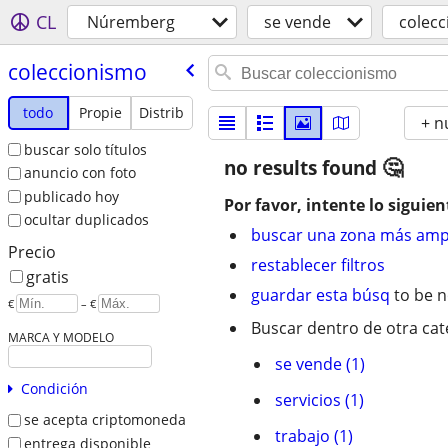
CL
Núremberg
se vende
colec
coleccionismo
todo
Propie
Distrib
+ n
buscar solo títulos
no results found
anuncio con foto
publicado hoy
Por favor, intente lo siguien
ocultar duplicados
buscar una zona más amp
Precio
restablecer filtros
gratis
guardar esta búsq
to be n
€
– €
Buscar dentro de otra cat
MARCA Y MODELO
se vende (1)
Condición
servicios (1)
se acepta criptomoneda
trabajo (1)
entrega disponible