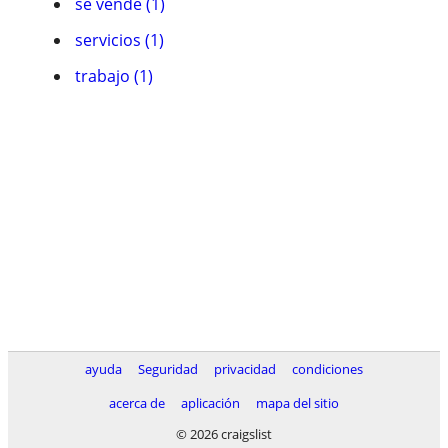
se vende (1)
servicios (1)
trabajo (1)
ayuda
Seguridad
privacidad
condiciones
acerca de
aplicación
mapa del sitio
© 2026 craigslist