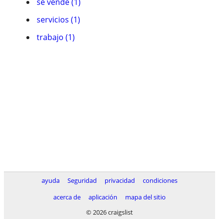
se vende (1)
servicios (1)
trabajo (1)
ayuda
Seguridad
privacidad
condiciones
acerca de
aplicación
mapa del sitio
© 2026 craigslist