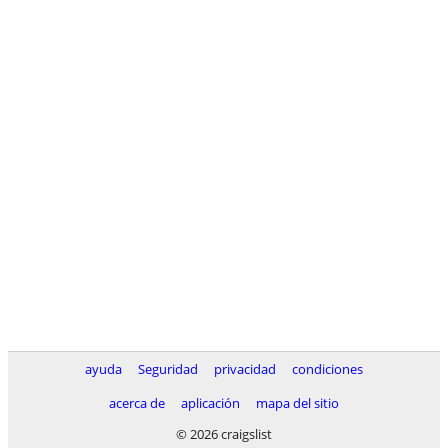
ayuda
Seguridad
privacidad
condiciones
acerca de
aplicación
mapa del sitio
© 2026 craigslist