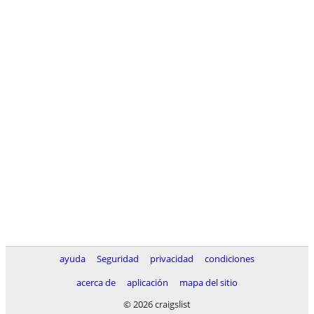
ayuda
Seguridad
privacidad
condiciones
acerca de
aplicación
mapa del sitio
© 2026 craigslist