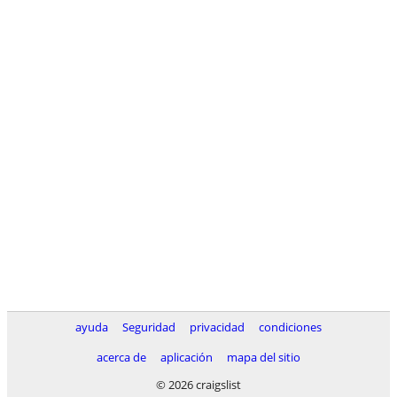
ayuda
Seguridad
privacidad
condiciones
acerca de
aplicación
mapa del sitio
© 2026 craigslist