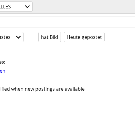
ALLES
stes
hat Bild
Heute gepostet
es:
hen
ified when new postings are available