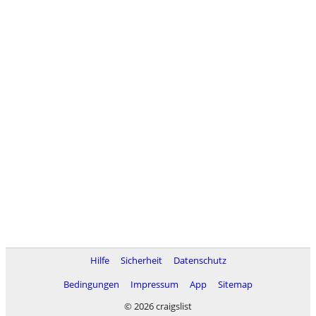
Hilfe
Sicherheit
Datenschutz
Bedingungen
Impressum
App
Sitemap
© 2026 craigslist