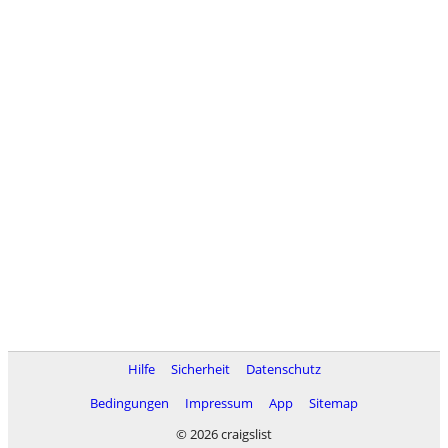
Hilfe
Sicherheit
Datenschutz
Bedingungen
Impressum
App
Sitemap
© 2026 craigslist