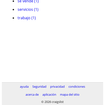
se vende (1)
servicios (1)
trabajo (1)
ayuda
Seguridad
privacidad
condiciones
acerca de
aplicación
mapa del sitio
© 2026 craigslist