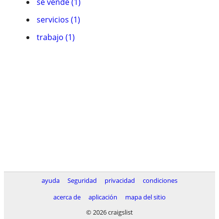
se vende (1)
servicios (1)
trabajo (1)
ayuda
Seguridad
privacidad
condiciones
acerca de
aplicación
mapa del sitio
© 2026 craigslist