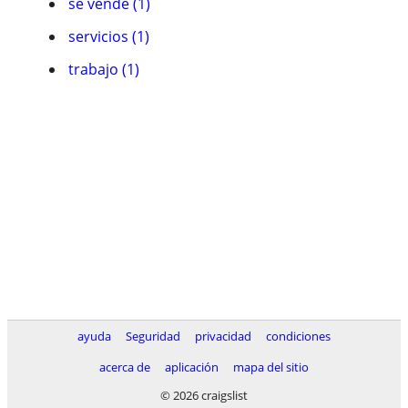
se vende (1)
servicios (1)
trabajo (1)
ayuda
Seguridad
privacidad
condiciones
acerca de
aplicación
mapa del sitio
© 2026 craigslist