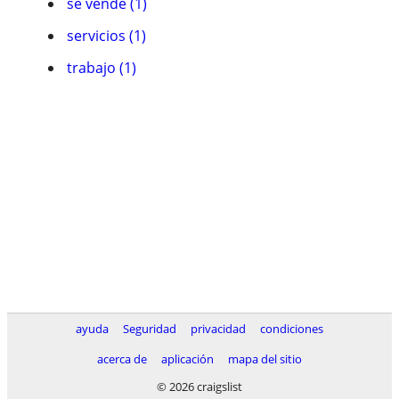
se vende (1)
servicios (1)
trabajo (1)
ayuda
Seguridad
privacidad
condiciones
acerca de
aplicación
mapa del sitio
© 2026 craigslist