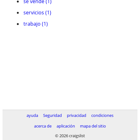
se vende (1)
servicios (1)
trabajo (1)
ayuda
Seguridad
privacidad
condiciones
acerca de
aplicación
mapa del sitio
© 2026 craigslist