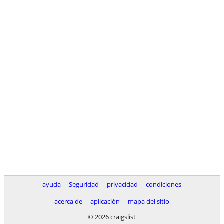
ayuda
Seguridad
privacidad
condiciones
acerca de
aplicación
mapa del sitio
© 2026 craigslist