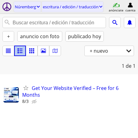
Núremberg
escritura / edición / traducción
anúnciate
cuenta
+
anuncio con foto
publicado hoy
+ nuevo
1
de 1
Get Your Website Verified – Free for 6
Months
8/3